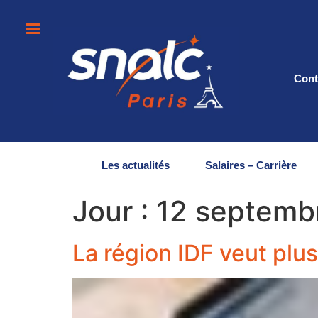
Cont
Les actualités
Salaires – Carrière
Jour :
12 septemb
La région IDF veut plus