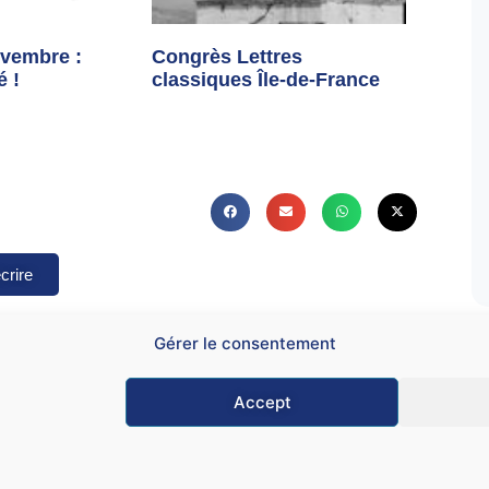
vembre :
Congrès Lettres
é !
classiques Île-de-France
crire
Gérer le consentement
Accept
Mentions légales
C