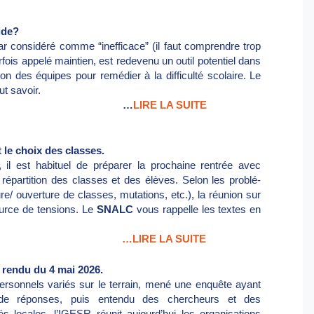
ide?
 considéré comme “inefficace” (il faut comprendre trop
rfois appelé maintien, est redevenu un outil potentiel dans
tion des équipes pour remédier à la difficulté scolaire. Le
ut savoir.
…
LIRE LA SUITE
t le choix des classes.
, il est habituel de préparer la prochaine rentrée avec
la répartition des classes et des élèves. Selon les problé­
re/ ouverture de classes, mutations, etc.), la réunion sur
ource de tensions. Le
SNALC
vous rappelle les textes en
…LIRE LA SUITE
 rendu du 4 mai 2026.
ersonnels variés sur le terrain, mené une enquête ayant
ers de réponses, puis entendu des chercheurs et des
tés locales, l’IGESR réunit aujourd’hui les organisations