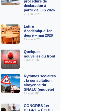
procédure de
déclaration à
partir de juin 2026
22 juin 2026
Lettre
Académique 1er
degré – mai 2026
19 mai 2026
Quelques
nouvelles du front
9 mai 2026
Rythmes scolaires
: la consultation
citoyenne du
SNALC (enquête)
17 avril 2026
CONGRÈS 1er
DEGRÉ – ÉCOLE