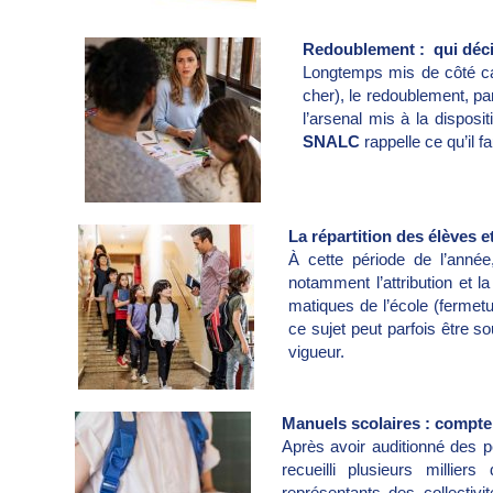
Redoublement : qui déc
Longtemps mis de côté car
cher), le redoublement, pa
l’arsenal mis à la disposi
SNALC
rappelle ce qu’il fa
La répartition des élèves e
À cette période de l’année
notamment l’attribu­tion et 
matiques de l’école (fermetu
ce sujet peut parfois être s
vigueur.
Manuels scolaires : compte
Après avoir auditionné des p
recueilli plusieurs milli
représentants des collectivi